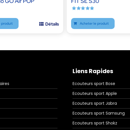
io GO Air POP
FIT SE S30
Note
5.00
sur 5
 produit
Détails
Acheter le produit
Liens Rapides
aires
Ecouteurs sport Bose
Ecouteurs sport Apple
Ecouteurs sport Jabra
Ecouteurs sport Samsung
Ecouteurs sport Shokz