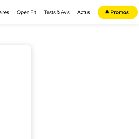
aires
Open Fit
Tests & Avis
Actus
Promos