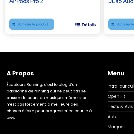
AirPods Pro 2
JLab Aud
Acheter le produit
Détails
Acheter le
A Propos
Menu
Écouteurs Running, c’est le blog d’un
Intra-auricul
passionné de running qui ne peut pas se
Open Fit
passer de courir en musique, même si ce
n’est pas forcément la meilleure des
Tests & Avis
choses à faire pour progresser en course à
Actus
pied.
Marques