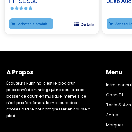
FIT SE S30
JLab Aud
Note
5.00
sur 5
Acheter le produit
Détails
Acheter le
A Propos
Menu
Écouteurs Running, c’est le blog d’un
Intra-auricul
passionné de running qui ne peut pas se
Open Fit
passer de courir en musique, même si ce
n’est pas forcément la meilleure des
Tests & Avis
choses à faire pour progresser en course à
Actus
pied.
Marques