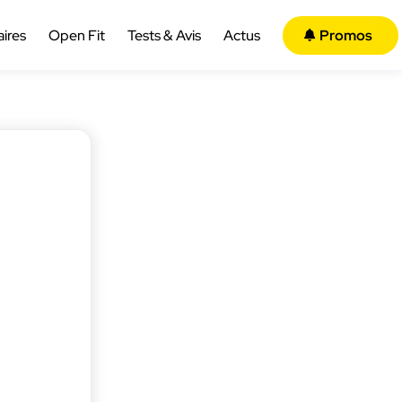
aires
Open Fit
Tests & Avis
Actus
Promos