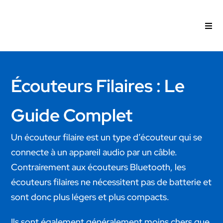
Passer
au
Togg
contenu
Navi
Intra
Écouteurs Filaires : Le
Open
Guide Complet
Test
Un écouteur filaire est un type d’écouteur qui se
connecte à un appareil audio par un câble.
Actu
Contrairement aux écouteurs Bluetooth, les
écouteurs filaires ne nécessitent pas de batterie et
sont donc plus légers et plus compacts.
Pro
Ils sont également généralement moins chers que