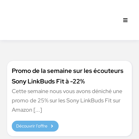
Passer
au
contenu
Toggle
Naviga
Intra A
Open F
Promo de la semaine sur les écouteurs
Sony LinkBuds Fit à -22%
Tests &
Cette semaine nous vous avons déniché une
promo de 25% sur les Sony LinkBuds Fit sur
Actus
Amazon [...]
Découvrir l’offre
Promo