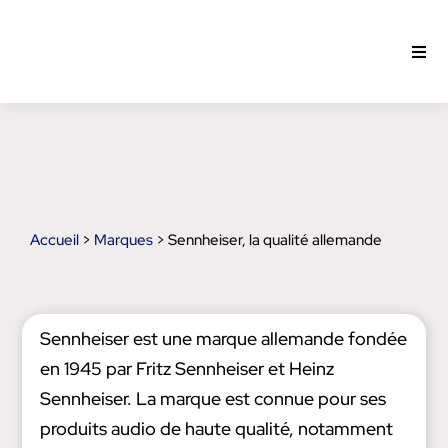
Passer
au
Togg
contenu
Navi
Intra
Open
Accueil
>
Marques
> Sennheiser, la qualité allemande
Test
Actu
Sennheiser est une marque allemande fondée
en 1945 par Fritz Sennheiser et Heinz
Pro
Sennheiser. La marque est connue pour ses
produits audio de haute qualité, notamment