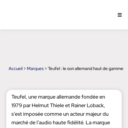
Passer
au
Togg
contenu
Navi
Intra
Open
Accueil
>
Marques
> Teufel : le son allemand haut de gamme
Test
Actu
Teufel, une marque allemande fondée en
1979 par Helmut Thiele et Rainer Loback,
Pro
s’est imposée comme un acteur majeur du
marché de l’audio haute fidélité. La marque